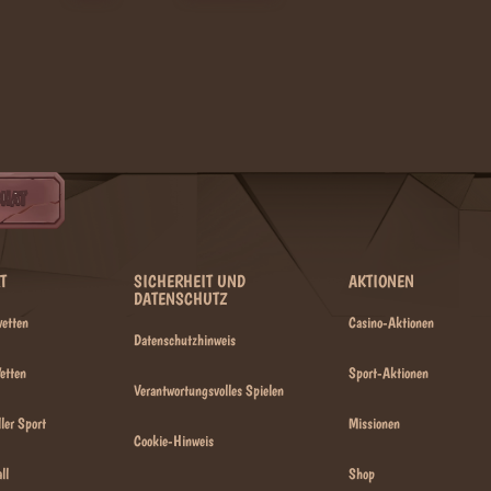
CHAT
T
SICHERHEIT UND
AKTIONEN
DATENSCHUTZ
etten
Casino-Aktionen
Datenschutzhinweis
etten
Sport-Aktionen
Verantwortungsvolles Spielen
ller Sport
Missionen
Cookie-Hinweis
ll
Shop