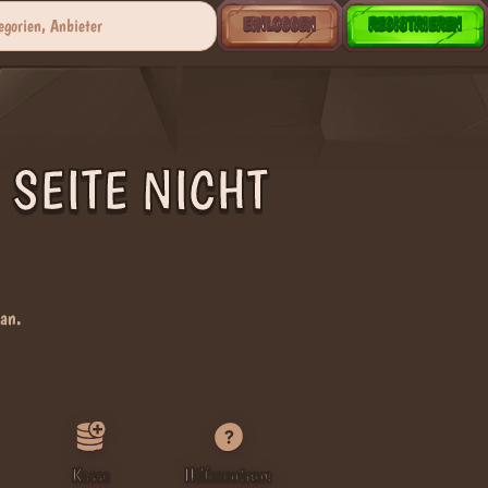
EINLOGGEN
REGISTRIEREN
egorien, Anbieter
 SEITE NICHT
 an.
Kasse
Hilfezentrum