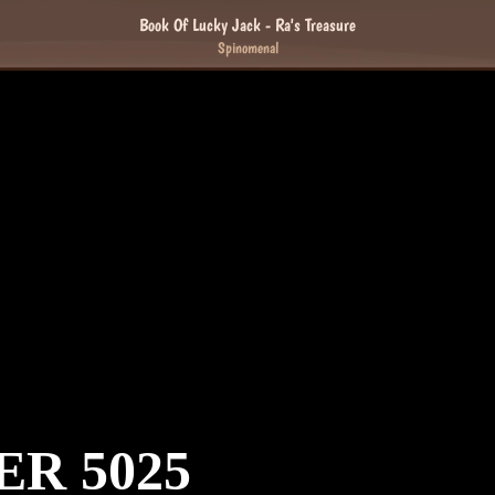
Book Of Lucky Jack - Ra's Treasure
Spinomenal