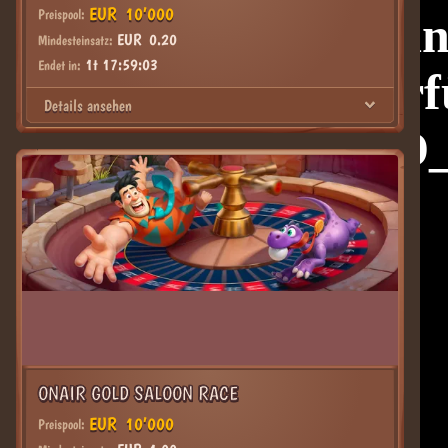
EUR 10’000
Preispool:
EUR 0.20
Mindesteinsatz:
1t 17:59:03
Endet in:
Details ansehen
CASINO
ONAIR GOLD SALOON RACE
EUR 10’000
Preispool: