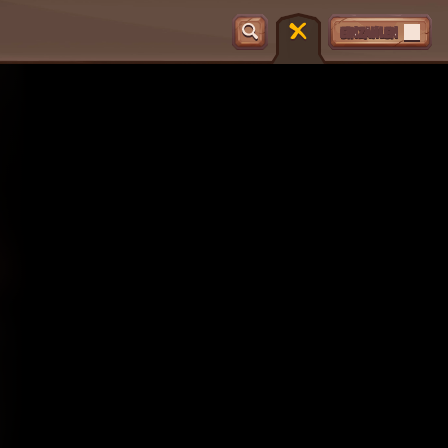
EINZAHLEN