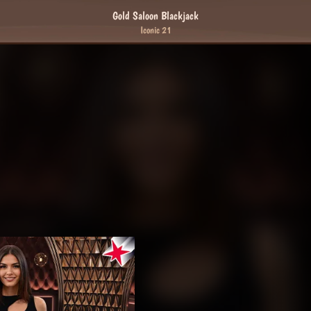
Gold Saloon Blackjack
Iconic 21