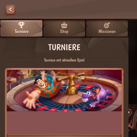
Turniere
Shop
Missionen
TURNIERE
Turniere mit aktuellem Spiel