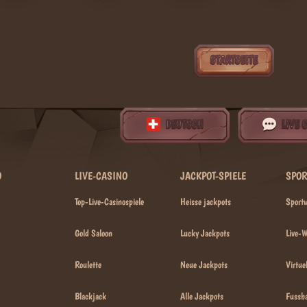
STARTSEITE
DEUTSCH
LIVE 
O
LIVE-CASINO
JACKPOT-SPIELE
SPOR
Top-Live-Casinospiele
Heisse jackpots
Sportw
Gold Saloon
Lucky Jackpots
Live-W
Roulette
Neue Jackpots
Virtue
Blackjack
Alle Jackpots
Fussba