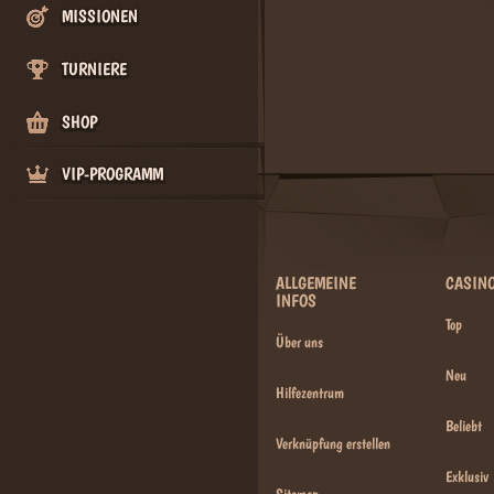
MISSIONEN
TURNIERE
SHOP
VIP-PROGRAMM
ALLGEMEINE
CASIN
INFOS
Top
Über uns
Neu
Hilfezentrum
Beliebt
Verknüpfung erstellen
Exklusiv