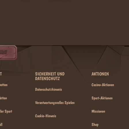
CHAT
T
SICHERHEIT UND
AKTIONEN
DATENSCHUTZ
etten
Casino-Aktionen
Datenschutzhinweis
etten
Sport-Aktionen
Verantwortungsvolles Spielen
ller Sport
Missionen
Cookie-Hinweis
ll
Shop