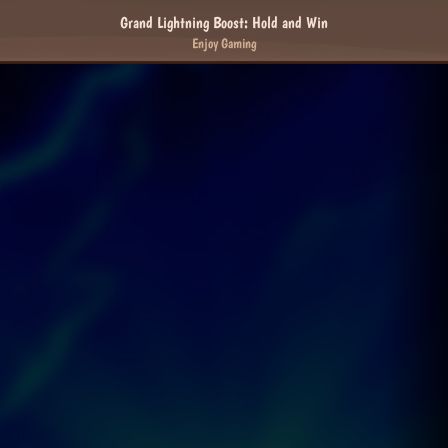
Grand Lightning Boost: Hold and Win
Enjoy Gaming