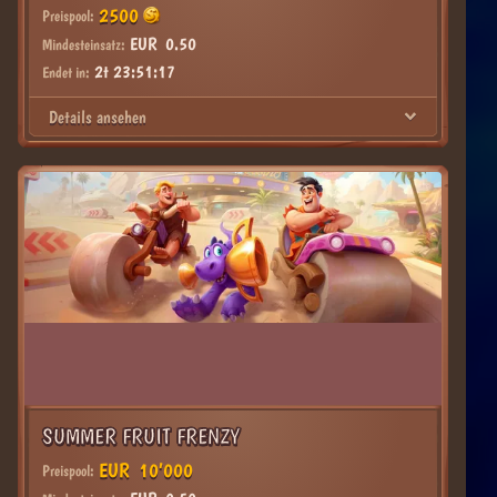
2500
Preispool:
EUR 0.50
Mindesteinsatz:
2t 23:51:17
Endet in:
Details ansehen
CASINO
SUMMER FRUIT FRENZY
EUR 10’000
Preispool: