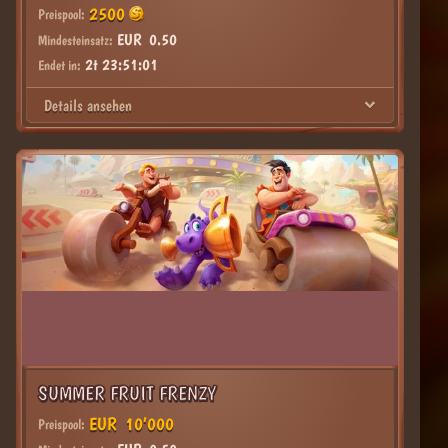
2500
Preispool:
EUR 0.50
Mindesteinsatz:
2t 23:51:01
Endet in:
Details ansehen
CASINO
SUMMER FRUIT FRENZY
EUR 10’000
Preispool: