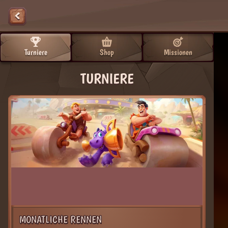
Turniere
Shop
Missionen
TURNIERE
CASINO
MONATLICHE RENNEN