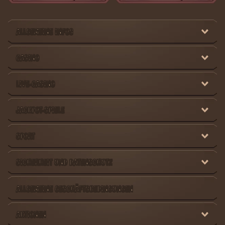
ALLGEMEINE INFOS
CASINO
LIVE-CASINO
JACKPOT-SPIELE
SPORT
SICHERHEIT UND DATENSCHUTZ
ALLGEMEINE GESCHÄFTSBEDINGUNGEN
AKTIONEN