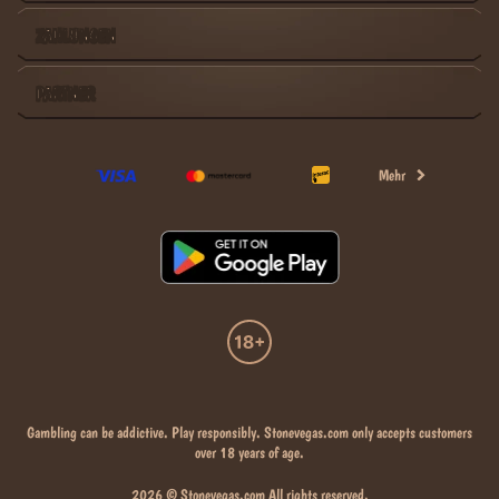
ZAHLUNGEN
PARTNER
Mehr
Gambling can be addictive. Play responsibly. Stonevegas.com only accepts customers
over 18 years of age.
2026 © Stonevegas.com All rights reserved.