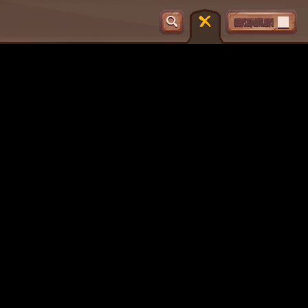
EINZAHLEN