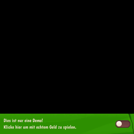
Dies ist nur eine Demo!
Klicke hier
um mit echtem Geld zu spielen.