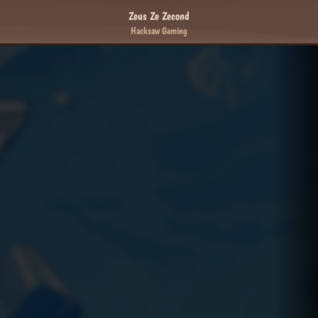
Zeus Ze Zecond
Hacksaw Gaming