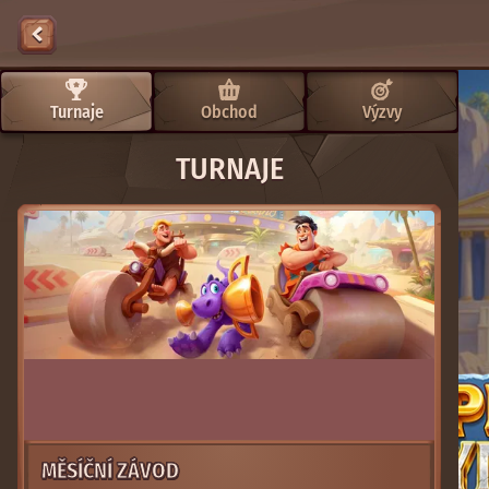
Turnaje
Obchod
Výzvy
TURNAJE
CASINO
MĚSÍČNÍ ZÁVOD