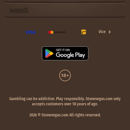
PARTNEŘI
Více
Gambling can be addictive. Play responsibly. Stonevegas.com only
accepts customers over 18 years of age.
2026 © Stonevegas.com All rights reserved.