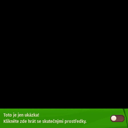
Toto je jen ukázka!
Klikněte zde
hrát se skutečnými prostředky.