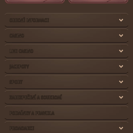
OBECNÉ INFORMACE
CASINO
LIVE CASINO
JACKPOTY
SPORT
ZABEZPEČENÍ A SOUKROMÍ
PODMÍNKY A PRAVIDLA
PROMOAKCE