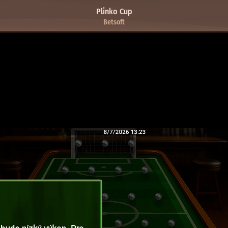
Plinko Cup
Betsoft