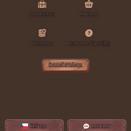
Promoakce
Obchod
Pokladna
Centrum Nápovědy
ÚVODNÍ STRÁNKA
ČEŠTINA
LIVE CHAT