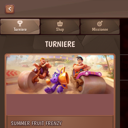
Turniere
Shop
Missionen
TURNIERE
CASINO
SUMMER FRUIT FRENZY