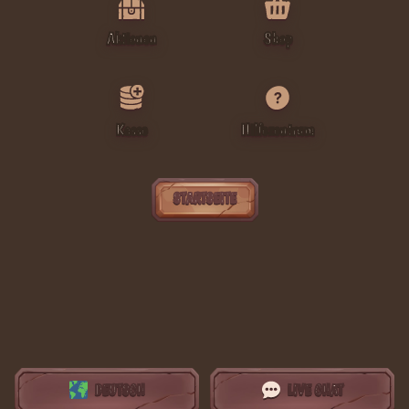
Aktionen
Shop
Kasse
Hilfezentrum
STARTSEITE
DEUTSCH
LIVE CHAT