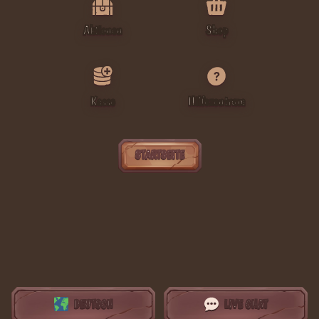
Aktionen
Shop
Kasse
Hilfezentrum
STARTSEITE
DEUTSCH
LIVE CHAT