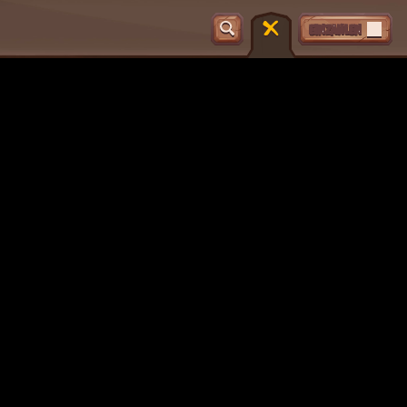
EINZAHLEN