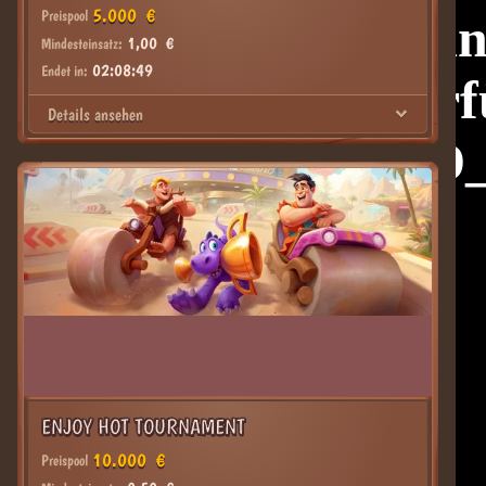
5.000 €
Preispool
1,00 €
Mindesteinsatz:
02:08:49
Endet in:
Details ansehen
CASINO
ENJOY HOT TOURNAMENT
10.000 €
Preispool