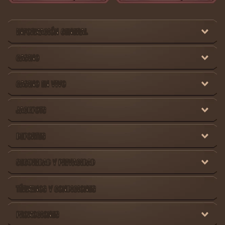
INFORMACIÓN GENERAL
CASINO
CASINO EN VIVO
JACKPOTS
DEPORTES
SEGURIDAD Y PRIVACIDAD
TÉRMINOS Y CONDICIONES
PROMOCIONES