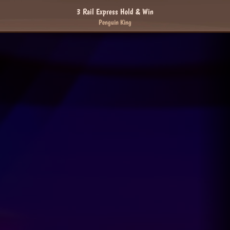
3 Rail Express Hold & Win
Penguin King