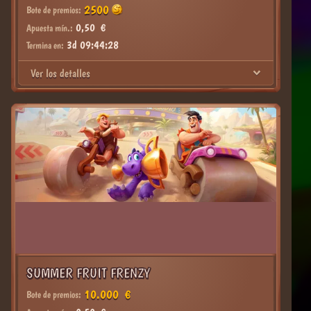
2500
Bote de premios:
0,50 €
Apuesta mín.:
3d 09:44:28
Termina en:
Ver los detalles
CASINO
SUMMER FRUIT FRENZY
10.000 €
Bote de premios: