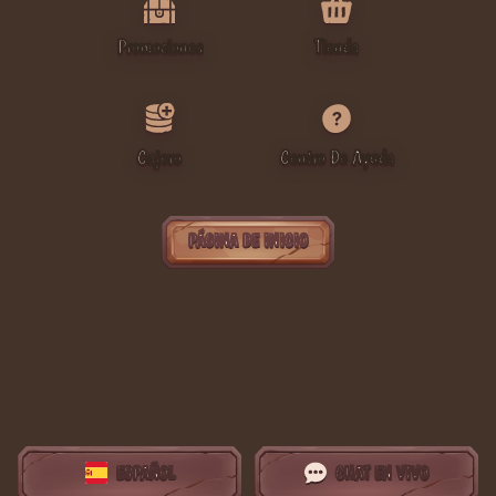
Promociones
Tienda
Cajero
Centro De Ayuda
PÁGINA DE INICIO
ESPAÑOL
CHAT EN VIVO