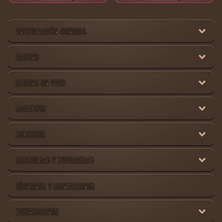
INFORMACIÓN GENERAL
CASINO
CASINO EN VIVO
JACKPOTS
DEPORTES
SEGURIDAD Y PRIVACIDAD
TÉRMINOS Y CONDICIONES
PROMOCIONES