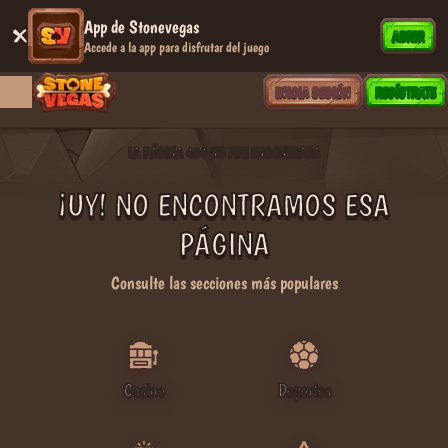
App de Stonevegas
ABRIR
Accede a la app para disfrutar del juego
INICIA SESIÓN
REGÍSTRATE
LA PÁGINA 404 NO FUE ENCONTRADA
¡UY! NO ENCONTRAMOS ESA
PÁGINA
Consulte las secciones más populares
Casino
Deportes