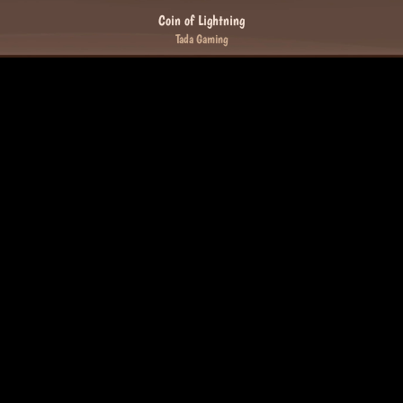
Coin of Lightning
Tada Gaming