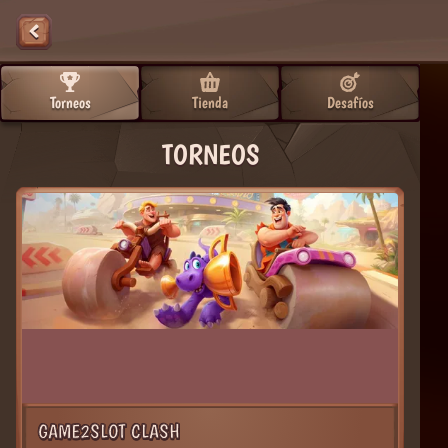
Torneos
Tienda
Desafíos
TORNEOS
CASINO
GAME2SLOT CLASH