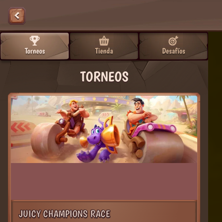
Torneos
Tienda
Desafíos
TORNEOS
CASINO
JUICY CHAMPIONS RACE