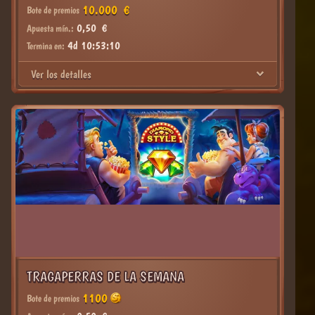
10.000 €
Bote de premios
0,50 €
Apuesta mín.:
4d 10:53:10
Termina en:
Ver los detalles
CASINO
TRAGAPERRAS DE LA SEMANA
1100
Bote de premios