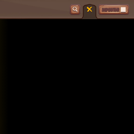
DEPOSITAR