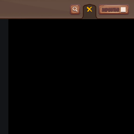
DEPOSITAR