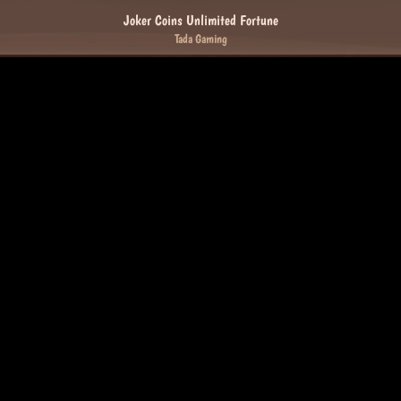
Joker Coins Unlimited Fortune
Tada Gaming