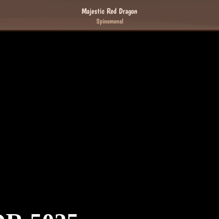
Majestic Red Dragon
Spinomenal