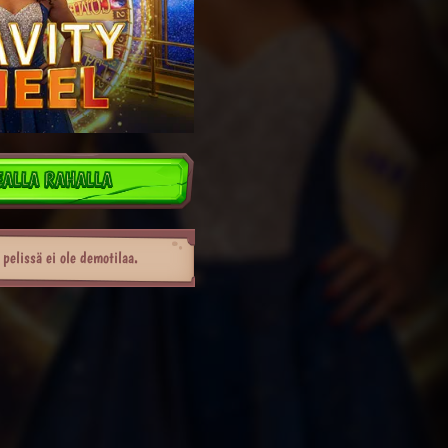
EALLA RAHALLA
 pelissä ei ole demotilaa.