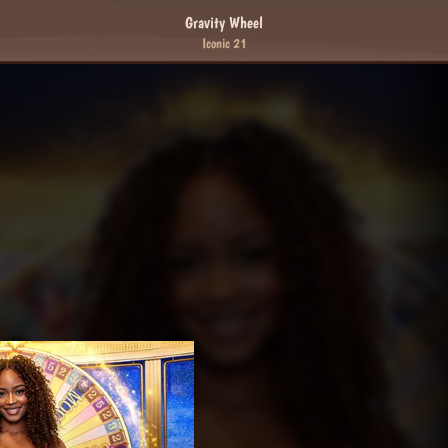
Gravity Wheel
Iconic 21