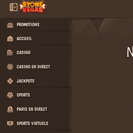
PROMOTIONS
ACCUEIL
N
CASINO
CASINO EN DIRECT
JACKPOTS
SPORTS
PARIS EN DIRECT
SPORTS VIRTUELS