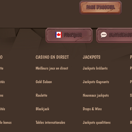
PAGE D'ACCUEIL
FRANÇAIS
CLAVARDAGE
NO
CASINO EN DIRECT
JACKPOTS
P
tte
Meilleurs jeux en direct
Jackpots brûlants
P
tés
Gold Saloon
Jackpots Gagnants
P
res
Roulette
Nouveaux jackpots
S
ités
Blackjack
Drops & Wins
F
de bonus
Tables internationales
Jackpots quoditiens
B