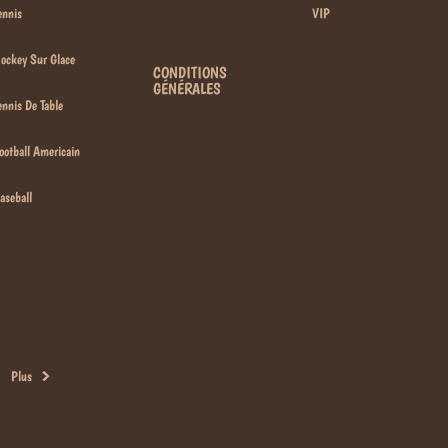
ennis
VIP
ockey Sur Glace
CONDITIONS
GÉNÉRALES
ennis De Table
ootball Americain
aseball
Plus