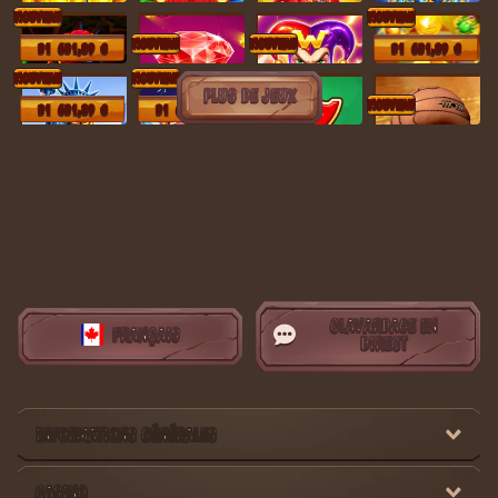
NOUVEAU
NOUVEAU
NOUVEAU
NOUVEAU
31 631,89 €
31 631,89 €
NOUVEAU
NOUVEAU
PLUS DE JEUX
NOUVEAU
NOUVEAU
31 631,89 €
31 631,89 €
CLAVARDAGE EN
FRANÇAIS
DIRECT
INFORMATIONS GÉNÉRALES
CASINO