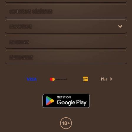
également bénéficier de plusieurs promotions de casino telles que des bonus de
recharge, des cashbacks et des spins gratuits.
CONDITIONS GÉNÉRALES
Stonevegas propose des jeux avec une grande diversité de thèmes et de mécanismes, ce
qui permet aux joueurs de jouer à différents jeux et de trouver leur nouveau favori. Le
PROMOTIONS
casino est divisé en trois catégories principales : Casino, Jackpots et Casino en ligne, ce
qui vous permet d'accéder facilement au type de jeu auquel vous souhaitez jouer.
PAIEMENTS
Les machines à sous de Stonevegas:
Machines à sous vidéo
- Jouez à des machines à sous modernes avec des thèmes,
PARTENAIRES
des mécanismes, des rouleaux et bien plus encore.
Jeux instantanés
- Ces jeux offrent le même plaisir en moins de temps.
Machines à sous Megaways
- Profitez de la mécanique dynamique des rouleaux avec
des milliers de façons de gagner.
Mmachines à sous Bonus Buys
- Jouez directement aux spins bonus grâce à un
Plus
achat dans le jeu.
Catégories de jackpot de Stonevegas:
Jackpots quotidiens
- Consultez cette catégorie pour voir nos recommandations
quotidiennes.
Jackpots chauds
- Vous trouverez ici les jackpots qui vont bientôt tomber ou qui ont
atteint un montant impressionnant.
Nouveaux jackpots
- Explorez tous les jeux à jackpot récemment ajoutés dans cette
catégorie.