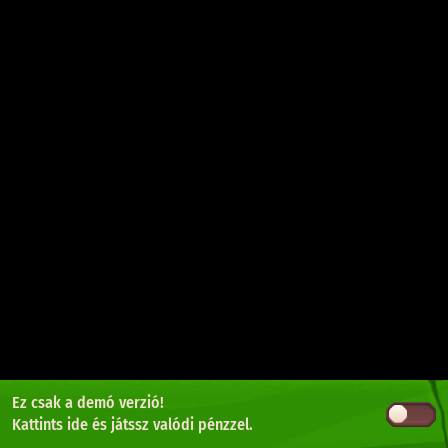
Ez csak a demó verzió!
Kattints ide
és játssz valódi pénzzel.