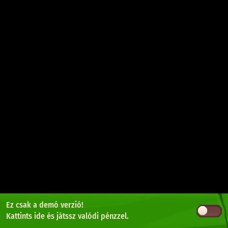
Ez csak a demó verzió!
Kattints ide
és játssz valódi pénzzel.