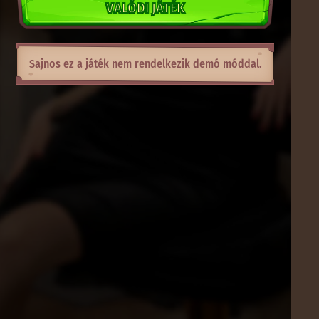
VALÓDI JÁTÉK
Sajnos ez a játék nem rendelkezik demó móddal.