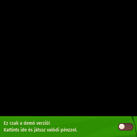
Ez csak a demó verzió!
Kattints ide
és játssz valódi pénzzel.