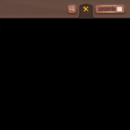
BEFIZETÉS