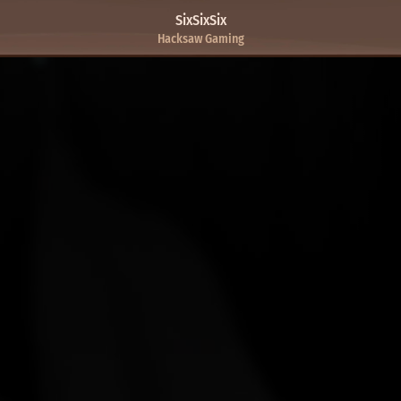
SixSixSix
Hacksaw Gaming