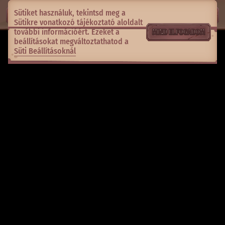
Sütiket használuk, tekintsd meg a
Sütikre vonatkozó tájékoztató
aloldalt
további információért. Ezeket a
MIND ELFOGADOM
beállításokat megváltoztathatod a
Süti Beállításoknál