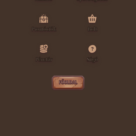
Promóciók
Bolt
Pénztár
Súgó
FŐOLDAL