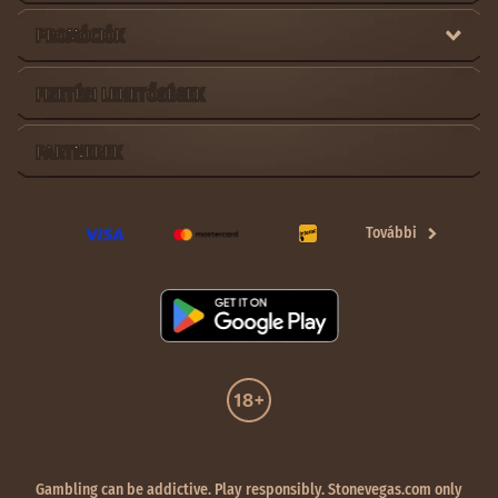
PROMÓCIÓK
FIZETÉSI LEHETŐSÉGEK
PARTNEREK
További
Gambling can be addictive. Play responsibly. Stonevegas.com only