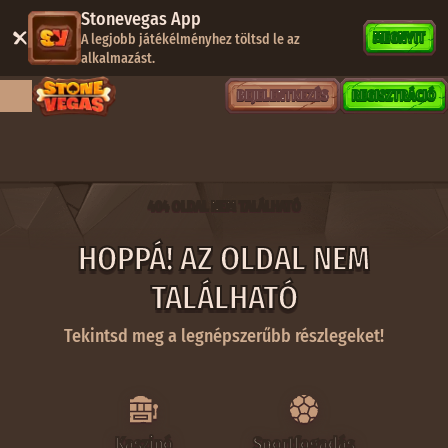
Stonevegas App
MEGNYIT
A legjobb játékélményhez töltsd le az
alkalmazást.
BEJELENTKEZÉS
REGISZTRÁCIÓ
404 OLDAL NEM TALÁLHATÓ
HOPPÁ! AZ OLDAL NEM
TALÁLHATÓ
Tekintsd meg a legnépszerűbb részlegeket!
Kaszinó
Sportfogadás