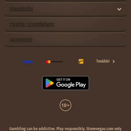
PROMÓCIÓK
FIZETÉSI LEHETŐSÉGEK
PARTNEREK
További
Gambling can be addictive. Play responsibly. Stonevegas.com only