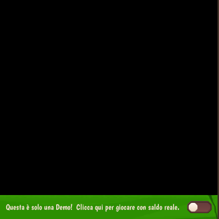
Questa è solo una Demo!
Clicca qui
per giocare con saldo reale.