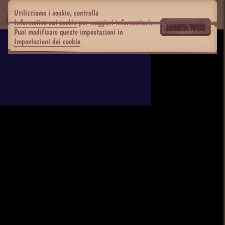
Utilizziamo i cookie, controlla
Informativa sui cookie
per maggiori informazioni.
ACCETTA TUTTO
Puoi modificare queste impostazioni in
Impostazioni dei cookie