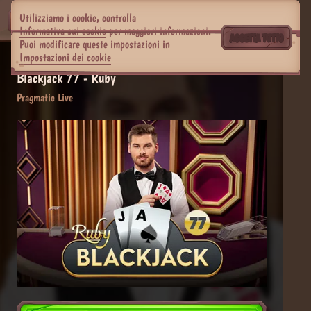
Utilizziamo i cookie, controlla
Informativa sui cookie
per maggiori informazioni.
ACCETTA TUTTO
Puoi modificare queste impostazioni in
Impostazioni dei cookie
Blackjack 77 - Ruby
Pragmatic Live