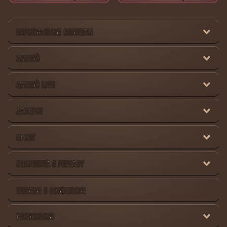
INFORMAZIONI GENERALI
CASINÒ
CASINÒ LIVE
JACKPOT
SPORT
SICUREZZA E PRIVACY
TERMINI E CONDIZIONI
PROMOZIONI