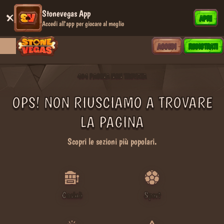
Stonevegas App
APRI
Accedi all'app per giocare al meglio
ACCEDI
REGISTRATI
404 PAGINA NON TROVATA
OPS! NON RIUSCIAMO A TROVARE
LA PAGINA
Scopri le sezioni più popolari.
Casinò
Sport