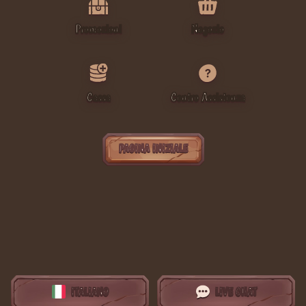
Promozioni
Negozio
Cassa
Centro Assistenza
PAGINA INIZIALE
ITALIANO
LIVE CHAT