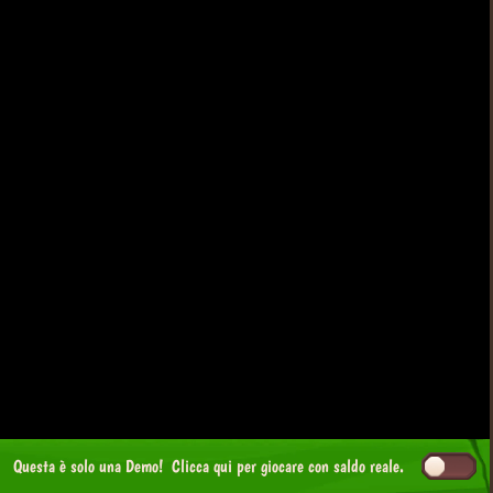
Questa è solo una Demo!
Clicca qui
per giocare con saldo reale.