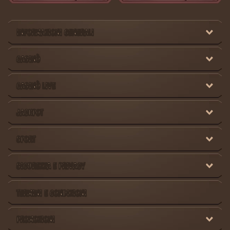
INFORMAZIONI GENERALI
CASINÒ
CASINÒ LIVE
JACKPOT
SPORT
SICUREZZA E PRIVACY
TERMINI E CONDIZIONI
PROMOZIONI