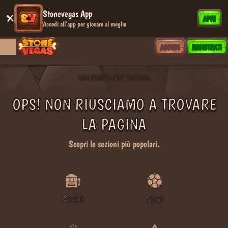
Stonevegas App
APRI
Accedi all'app per giocare al meglio
ACCEDI
REGISTRATI
404 PAGINA NON TROVATA
OPS! NON RIUSCIAMO A TROVARE
LA PAGINA
Scopri le sezioni più popolari.
Casinò
Sport