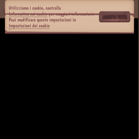
Utilizziamo i cookie, controlla
Informativa sui cookie
per maggiori informazioni.
ACCETTA TUTTO
Puoi modificare queste impostazioni in
Impostazioni dei cookie