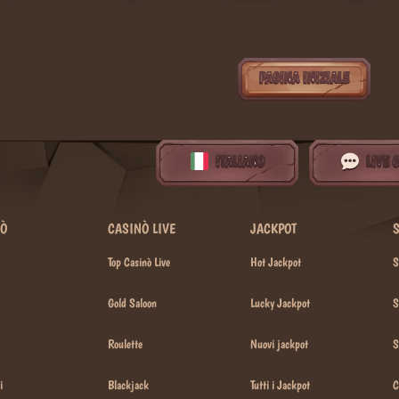
PAGINA INIZIALE
ITALIANO
LIVE 
NÒ
CASINÒ LIVE
JACKPOT
Top Casinò Live
Hot Jackpot
S
Gold Saloon
Lucky Jackpot
S
Roulette
Nuovi jackpot
S
i
Blackjack
Tutti i Jackpot
C