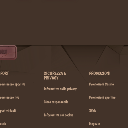
CHAT
SPORT
SICUREZZA E
PROMOZIONI
PRIVACY
commesse sportive
Promozioni Casinò
Informativa sulla privacy
commesse live
Promozioni sportive
Gioco responsabile
port virtuali
Sfide
Informativa sui cookie
alcio
Negozio