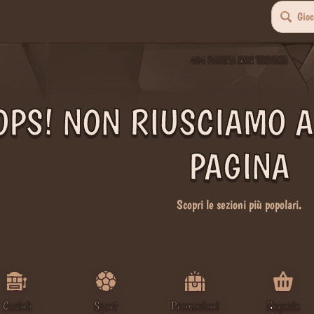
Gioc
404 PAGINA NON TROVATA
OPS! NON RIUSCIAMO A
PAGINA
Scopri le sezioni più popolari.
Casinò
Sport
Promozioni
Negozio