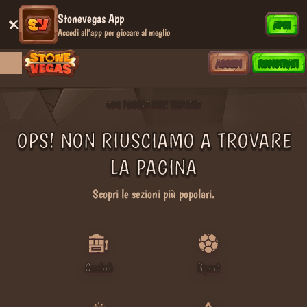
Stonevegas App
APRI
Accedi all'app per giocare al meglio
ACCEDI
REGISTRATI
404 PAGINA NON TROVATA
OPS! NON RIUSCIAMO A TROVARE
LA PAGINA
Scopri le sezioni più popolari.
Casinò
Sport