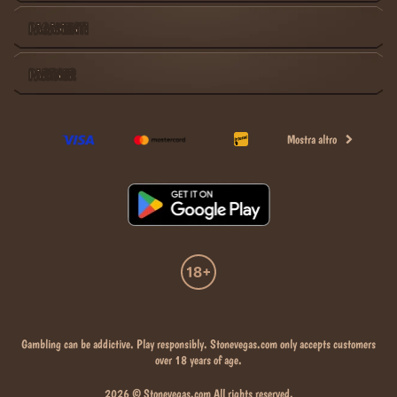
PAGAMENTI
PARTNER
Mostra altro
Gambling can be addictive. Play responsibly. Stonevegas.com only accepts customers
over 18 years of age.
2026 © Stonevegas.com All rights reserved.