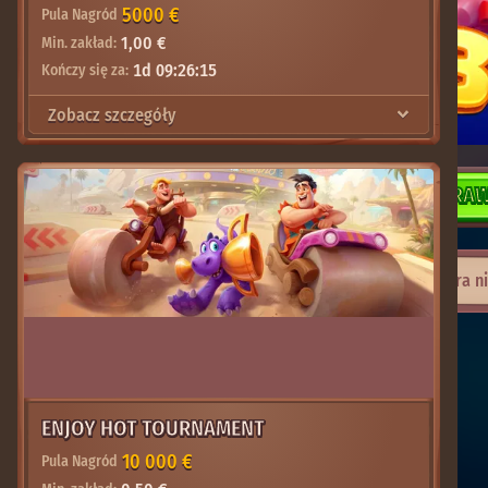
5000 €
Pula Nagród
1,00 €
Min. zakład:
1d 09:26:15
Kończy się za:
Zobacz szczegóły
GRAJ ZA PRAW
Niestety, ta gra 
KASYNO
ENJOY HOT TOURNAMENT
10 000 €
Pula Nagród