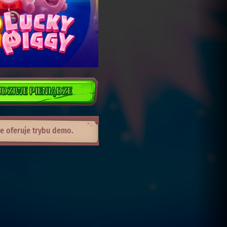
DZIWE PIENIĄDZE
nie oferuje trybu demo.