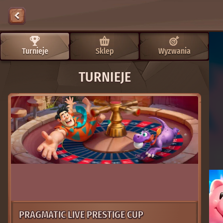
Turnieje
Sklep
Wyzwania
TURNIEJE
KASYNO
PRAGMATIC LIVE PRESTIGE CUP